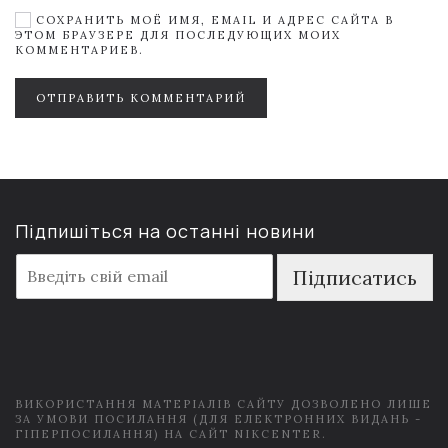
СОХРАНИТЬ МОЁ ИМЯ, EMAIL И АДРЕС САЙТА В
ЭТОМ БРАУЗЕРЕ ДЛЯ ПОСЛЕДУЮЩИХ МОИХ
КОММЕНТАРИЕВ.
ОТПРАВИТЬ КОММЕНТАРИЙ
Підпишіться на останні новини
E
Підписатись
m
a
i
l
*
ВИКОРИСТАННЯ МАТЕРІАЛІВ САЙТУ ДОЗВОЛЕНО ЛИШЕ
ЗА УМОВИ ПОСИЛАННЯ (ДЛЯ ЕЛЕКТРОННИХ ВИДАНЬ -
ГІПЕРПОСИЛАННЯ) НА САЙТ NIKCENTER.