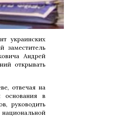
нт украинских
й заместитель
ковича Андрей
ний открывать
ве, отвечая на
и основания в
в, руководить
а национальной