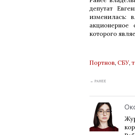
депутат Евге
изменилась: 
акционерное 
которого явля
Портнов
,
СБУ
,
← РАНЕЕ
Ок
Жур
кор