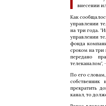
внесении ил
Как сообщалось
управлении те
на три года. 
управлении те
фонда компани
сроком на три
передано пр
телеканалом", 
По его словам,
собственник 
прекратить до
канал, то долж
Ранее владел