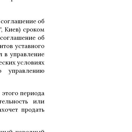
л соглашение об
, Киев) сроком
 соглашение об
нтов уставного
л в управление
еских условиях
о управлению
е этого периода
тельность или
ахочет продать
нный народный