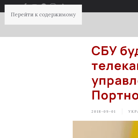
Перейти к содержимому
СБУ бу
телека
управл
Портн
2018-09-01
УКР