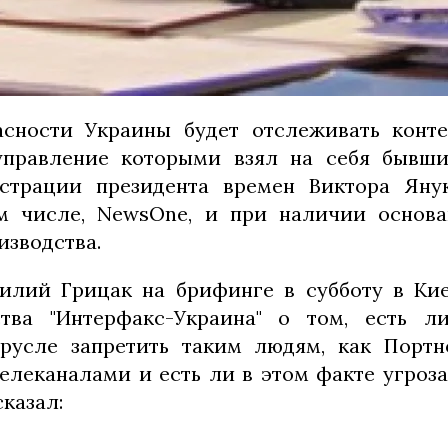
асности Украины будет отслеживать конте
 управление которыми взял на себя бывши
страции президента времен Виктора Яну
ом числе, NewsOne, и при наличии основа
изводства.
илий Грицак на брифинге в субботу в Кие
ства "Интерфакс-Украина" о том, есть л
русле запретить таким людям, как Портно
елеканалами и есть ли в этом факте угроз
сказал: