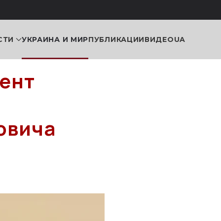
СТИ
УКРАИНА И МИР
ПУБЛИКАЦИИ
ВИДЕО
UA
тент
овича