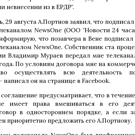
и невнесении из в ЕРДР".
, 29 августа А.Портнов заявил, что подписа
леканалом NewsOne (ООО "Новости 24 часа"
"Информирую, что позавчера в Вене подписал
леканалом NewsOne. Собственник ста проце
и Владимир Мураев передал мне телекана
 года. По условиям договора мне на коммерч
аво осуществлять всю деятельность п
— написал он на странице в Facebook.
 соглашение предусматривает, что в течени
не имеет права вмешиваться в его дея
говор в одностороннем порядке, а если з
ен приоритетно предложить его А.Портнову.
ьцем телеканала NewsOne был внефракцио