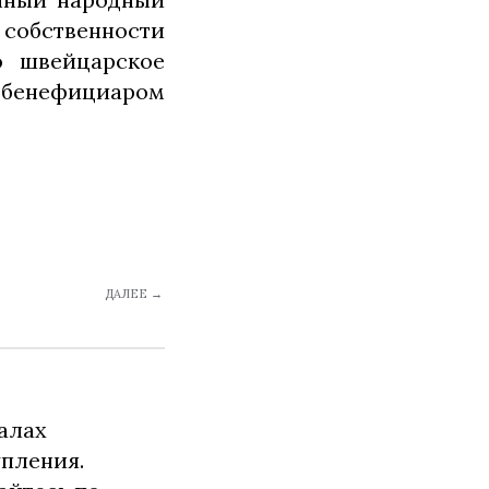
собственности
о швейцарское
 бенефициаром
ДАЛЕЕ →
алах
упления.