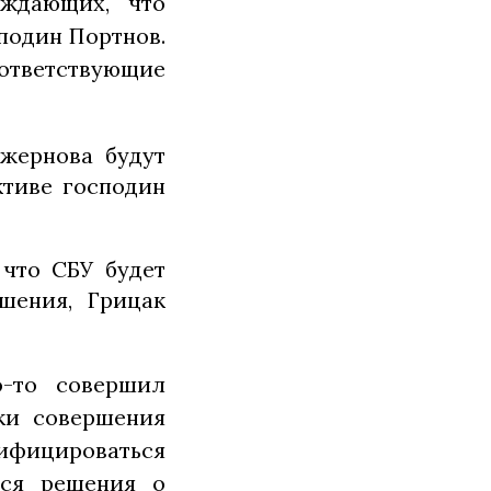
рждающих, что
подин Портнов.
ответствующие
 жернова будут
ктиве господин
 что СБУ будет
шения, Грицак
о-то совершил
аки совершения
ифицироваться
ься решения о