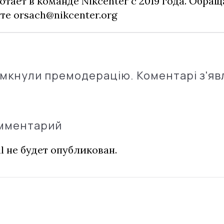
отает в команде Nikcenter с 2019 года. Обращ
чте
orsach@nikcenter.org
імкнули премодерацію. Коментарі з'яв
омментарий
l не будет опубликован.