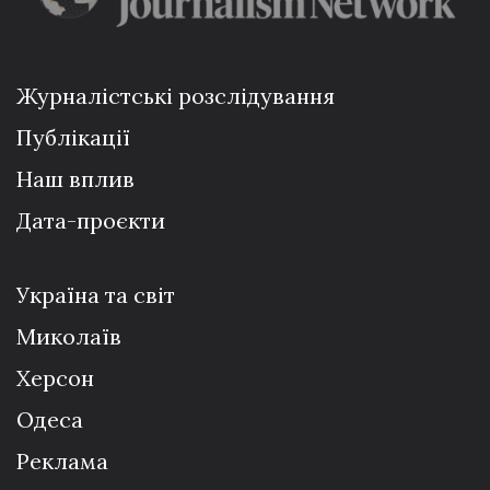
Журналістські розслідування
Публікації
Наш вплив
Дата-проєкти
Україна та світ
Миколаїв
Херсон
Одеса
Реклама