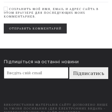
СОХРАНИТЬ МОЁ ИМЯ, EMAIL И АДРЕС САЙТА В
ЭТОМ БРАУЗЕРЕ ДЛЯ ПОСЛЕДУЮЩИХ МОИХ
КОММЕНТАРИЕВ.
ОТПРАВИТЬ КОММЕНТАРИЙ
Підпишіться на останні новини
E
Підписатись
m
a
i
l
*
ВИКОРИСТАННЯ МАТЕРІАЛІВ САЙТУ ДОЗВОЛЕНО ЛИШЕ
ЗА УМОВИ ПОСИЛАННЯ (ДЛЯ ЕЛЕКТРОННИХ ВИДАНЬ -