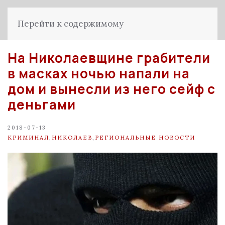
Перейти к содержимому
На Николаевщине грабители
в масках ночью напали на
дом и вынесли из него сейф с
деньгами
2018-07-13
КРИМИНАЛ
,
НИКОЛАЕВ
,
РЕГИОНАЛЬНЫЕ НОВОСТИ