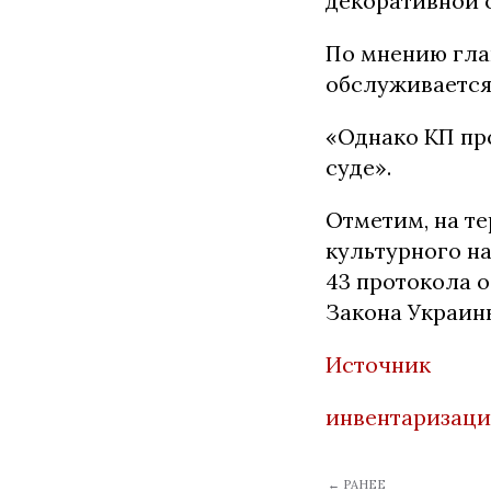
декоративной 
По мнению гла
обслуживается
«Однако КП про
суде».
Отметим, на т
культурного на
43 протокола 
Закона Украин
Источник
инвентаризаци
← РАНЕЕ