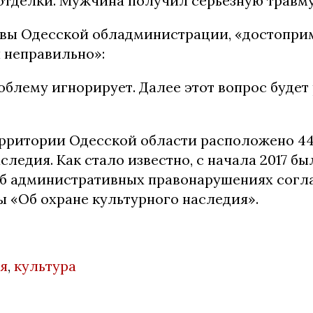
отделки. Мужчина получил серьезную травму
вы Одесской обладминистрации, «достопри
 неправильно»:
блему игнорирует. Далее этот вопрос будет
ерритории Одесской области расположено 44
следия. Как стало известно, с начала 2017 б
об административных правонарушениях соглас
ы «Об охране культурного наследия».
я
,
культура