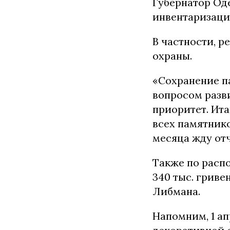
Губернатор Од
инвентаризаци
В частности, р
охраны.
«Сохранение п
вопросом разви
приоритет. Ит
всех памятнико
месяца жду отч
Также по расп
340 тыс. грив
Либмана.
Напомним, 1 ап