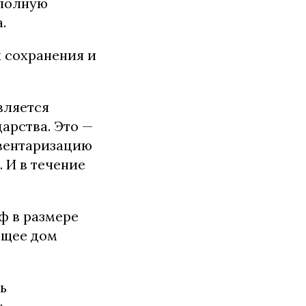
 полную
.
х сохранения и
вляется
арства. Это —
нвентаризацию
 И в течение
ф в размере
ющее дом
ь