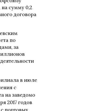
рофсоюзу
на сумму 0,2
вного договора
аевским
ета по
ами, за
1 миллионов
 деятельности
филиала в июле
чения с
а на заведомо
ря 2017 годов
 с портовых