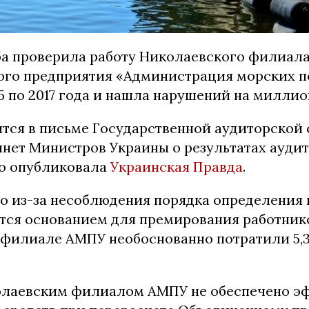
а проверила работу Николаевского филиал
ого предприятия «Администрация морских п
5 по 2017 года и нашла нарушений на миллио
ится в письме Государственной аудиторской
инет Министров Украины о результатах ауди
о опубликовала
Украинская Правда
.
то из-за несоблюдения порядка определения 
тся основанием для премирования работнико
филиале АМПУ необоснованно потратили 5,
олаевским филиалом АМПУ не обеспечено э