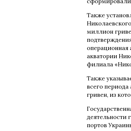
сформировали 
Также установ
Николаевского 
миллион гриве
подтверждения 
операционная 
акватории Нико
филиала «Нико
Также указыва
всего периода 
гривен, из ко
Государственн
деятельности 
портов Украины»