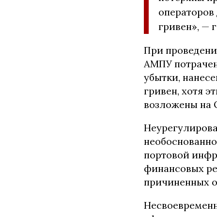
операторов 
гривен», — 
При проведени
АМПУ потрачен
убытки, нанесе
гривен, хотя э
возложены на 
Неурегулирова
необоснованно
портовой инфр
финансовых ре
причиненных о
Несвоевременн