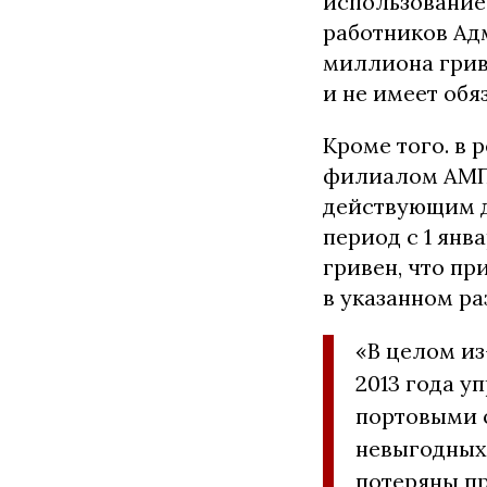
использование
работников Ад
миллиона грив
и не имеет обя
Кроме того. в 
филиалом АМПУ
действующим д
период с 1 янва
гривен, что п
в указанном ра
«В целом и
2013 года у
портовыми 
невыгодных 
потеряны п