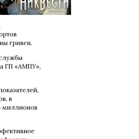
а
ортов
ны гривен.
 службы
та ГП «АМПУ»,
показателей,
в, в
3 миллионов
ффективное