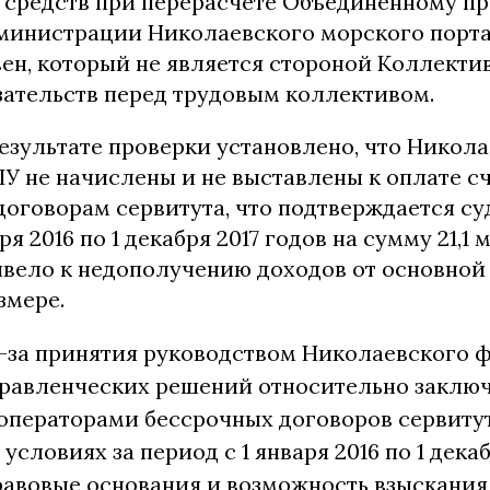
 средств при перерасчете Объединенному п
министрации Николаевского морского порта 
ен, который не является стороной Коллекти
зательств перед трудовым коллективом.
результате проверки установлено, что Никол
 не начислены и не выставлены к оплате сч
оговорам сервитута, что подтверждается суд
ря 2016 по 1 декабря 2017 годов на сумму 21,
ривело к недополучению доходов от основной
змере.
з-за принятия руководством Николаевского 
правленческих решений относительно заклю
операторами бессрочных договоров сервитут
условиях за период с 1 января 2016 по 1 декаб
равовые основания и возможность взыскания