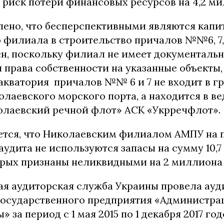
риск потери финансовых ресурсов на 4,2 ми
лено, что бесперспективными являются кап
филиала в строительство причалов №№6, 7, 
н, поскольку филиал не имеет документаль
права собственности на указанные объекты,
акватория причалов №№ 6 и 7 не входит в г
лаевского морского порта, а находится в в
лаевский речной флот» АСК «Укрречфлот».
ется, что Николаевским филиалом АМПУ на
аудита не используются запасы на сумму 10,
торых признаны неликвидными на 2 миллиона 
ая аудиторская служба Украины провела ауд
государственного предприятия «Администра
 за период с 1 мая 2015 по 1 декабря 2017 год