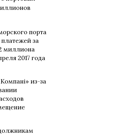
 миллионов
морского порта
 платежей за
,2 миллиона
преля 2017 года
Компані» из-за
вании
асходов
змещение
 должникам