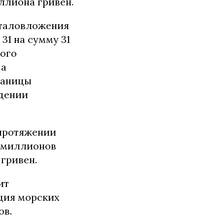
ллиона гривен.
италовложения
31 на сумму 31
ного
 а
раницы
едении
 протяжении
7 миллионов
гривен.
ит
ция морских
ов.