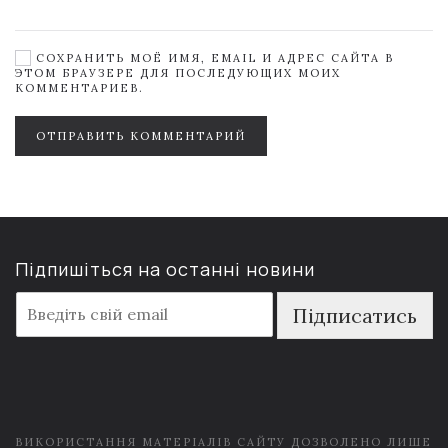
СОХРАНИТЬ МОЁ ИМЯ, EMAIL И АДРЕС САЙТА В
ЭТОМ БРАУЗЕРЕ ДЛЯ ПОСЛЕДУЮЩИХ МОИХ
КОММЕНТАРИЕВ.
ОТПРАВИТЬ КОММЕНТАРИЙ
Підпишіться на останні новини
E
Підписатись
m
a
i
l
*
ВИКОРИСТАННЯ МАТЕРІАЛІВ САЙТУ ДОЗВОЛЕНО ЛИШЕ