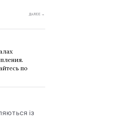
ДАЛЕЕ →
алах
упления.
айтесь по
ляються із