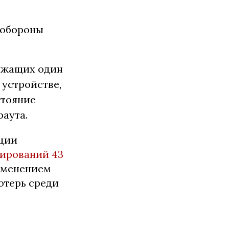
 обороны
лужащих один
устройстве,
стояние
раута.
ации
ирований 43
рименением
отерь среди