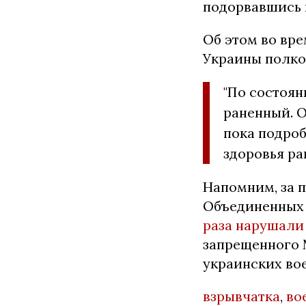
подорвавшись 
Об этом во вр
Украины полко
"По состоян
раненный. О
пока подро
здоровья ра
Напомним, за 
Объединенных
раза нарушали
запрещенного 
украинских во
взрывчатка
,
во