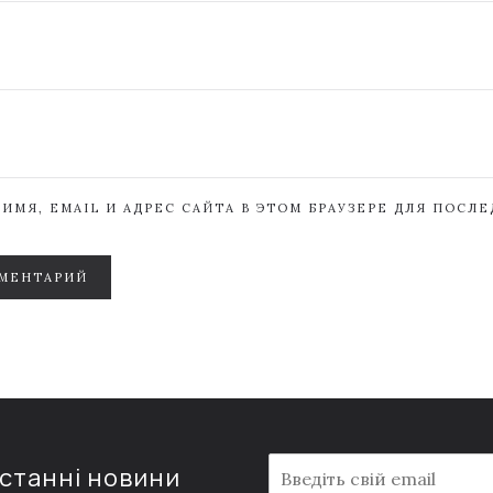
ИМЯ, EMAIL И АДРЕС САЙТА В ЭТОМ БРАУЗЕРЕ ДЛЯ ПОСЛ
МЕНТАРИЙ
E
останні новини
m