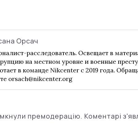
сана Орсач
налист-расследователь. Освещает в матери
рупцию на местном уровне и военные прест
отает в команде Nikcenter с 2019 года. Обращ
чте
orsach@nikcenter.org
імкнули премодерацію. Коментарі з'яв