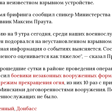
на неизвестном взрывном устройстве.
емя брифинга сообщил спикер Министерства
вник Максим Праута.
ию на 9 утра сегодня, среди наших военнос
н подорвался на неустановленном взрывном 
бная информация о событиях выясняется. Со
неного оценивается как тяжелое", — сказал П
прошедшие сутки в районе проведения опер
 сил
боевики незаконных вооруженных форм
 режим прекращения огня
, из них 10 раз с п
Минскими договоренностями вооружения. П
еннослужащих не было.
енный
,
Донбасс