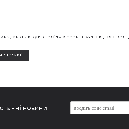
ИМЯ, EMAIL И АДРЕС САЙТА В ЭТОМ БРАУЗЕРЕ ДЛЯ ПОСЛ
МЕНТАРИЙ
E
останні новини
m
a
i
l