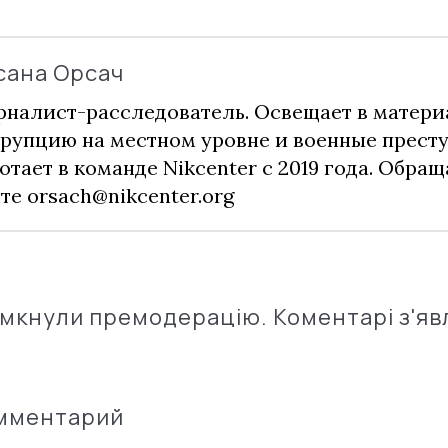
сана Орсач
налист-расследователь. Освещает в матери
рупцию на местном уровне и военные прест
отает в команде Nikcenter с 2019 года. Обращ
чте
orsach@nikcenter.org
імкнули премодерацію. Коментарі з'яв
омментарий