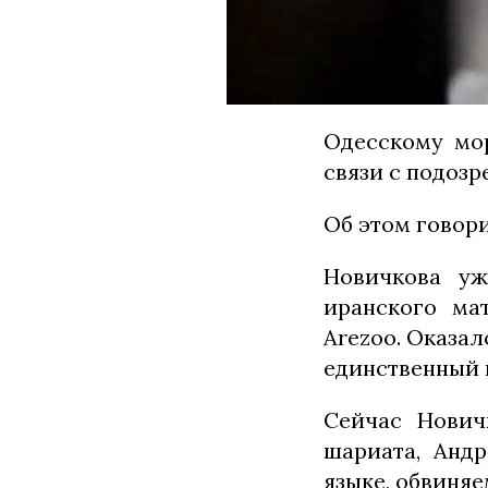
Одесскому мор
связи с подозр
Об этом говор
Новичкова уж
иранского ма
Arezoo. Оказал
единственный 
Сейчас Нович
шариата, Андр
языке, обвиня