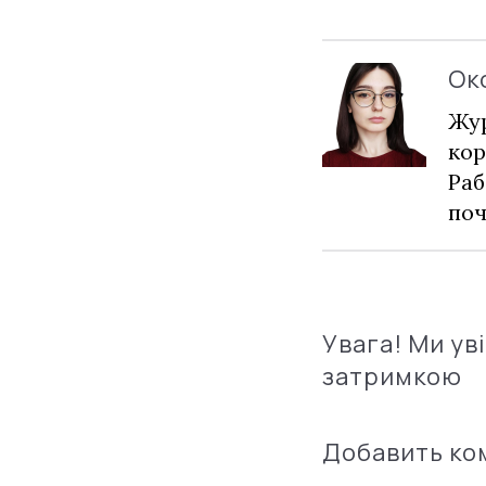
Ок
Жур
кор
Раб
по
Увага! Ми ув
затримкою
Добавить к