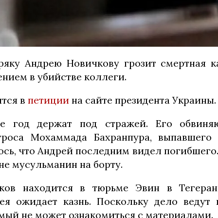
яку Андрею Новичкову грозит смертная к
ением в убийстве коллеги.
ится в
петиции
на сайте президента Украины.
е год держат под стражей. Его обвиня
троса Мохаммада Бахранпура, выпавшего 
ось, что Андрей последним видел погибшего.
не мусульманин на борту.
ков находится в тюрьме Эвин в Тегеран
ея ожидает казнь. Поскольку дело ведут
емый не может ознакомиться с материалами.