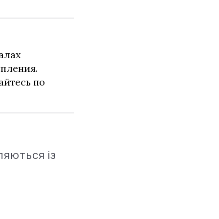
алах
упления.
айтесь по
ляються із