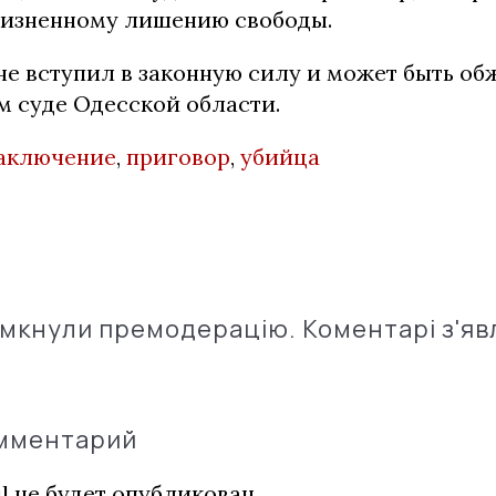
изненному лишению свободы.
не вступил в законную силу и может быть об
 суде Одесской области.
заключение
,
приговор
,
убийца
імкнули премодерацію. Коментарі з'яв
омментарий
l не будет опубликован.