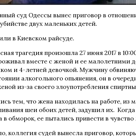
нный суд Одессы вынес приговор в отношен
убийстве двух маленьких детей.
или в Киевском райсуде.
ная трагедия произошла 27 июня 2017 в 10:00
оживал вместе с женой и ее малолетними де
ком и 4-летней девочкой. Мужчину обвиняют 
тоянии алкогольного опьянения, он в очеред
женой из-за своего злоупотребления спиртн
сь тем, что жена находилась на работе, из 
ливания шеи обоих детей, задушил их. Когд
а в обморок, ее пытались привести в чувство
ло, коллегия судей вынесла приговор, котор