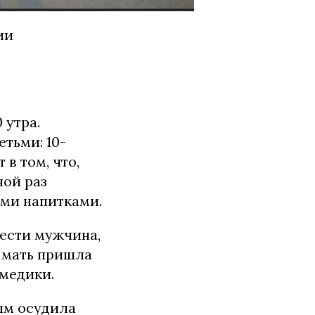
ии
 утра.
тьми: 10-
в том, что,
ной раз
ыми напитками.
мести мужчина,
а мать пришла
 медики.
ым осудила