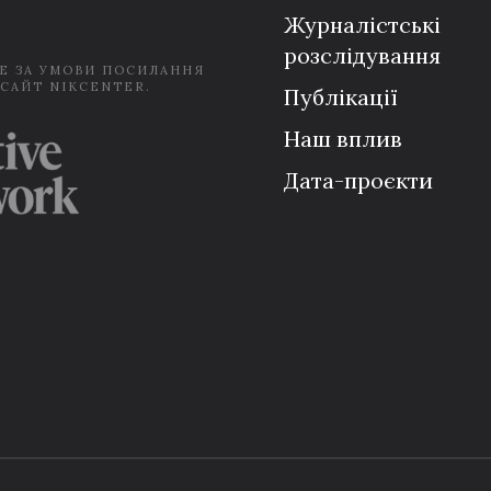
Журналістські
розслідування
Е ЗА УМОВИ ПОСИЛАННЯ
 САЙТ NIKCENTER.
Публікації
Наш вплив
Дата-проєкти