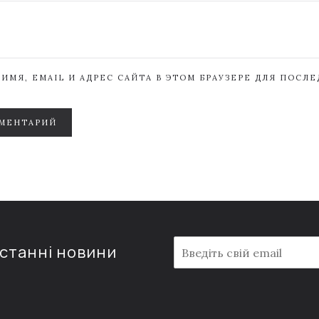
ИМЯ, EMAIL И АДРЕС САЙТА В ЭТОМ БРАУЗЕРЕ ДЛЯ ПОСЛ
МЕНТАРИЙ
E
останні новини
m
a
i
l
*