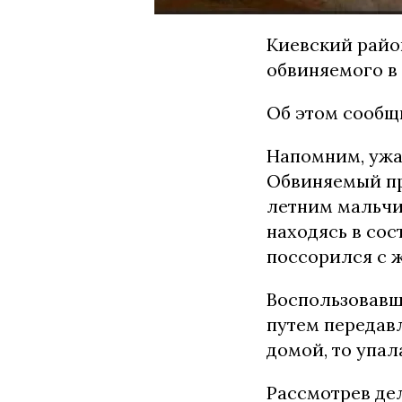
Киевский райо
обвиняемого в 
Об этом сообщ
Напомним, ужас
Обвиняемый пр
летним мальчи
находясь в сос
поссорился с 
Воспользовавши
путем передав
домой, то упал
Рассмотрев де