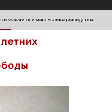
СТИ
УКРАИНА И МИР
ПУБЛИКАЦИИ
ВИДЕО
UA
олетних
ободы