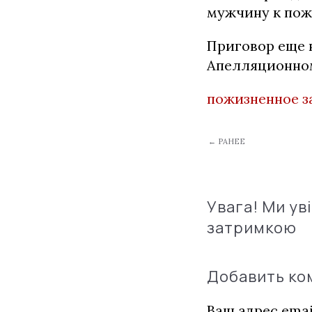
мужчину к пож
Приговор еще 
Апелляционном
пожизненное 
← РАНЕЕ
Увага! Ми ув
затримкою
Добавить к
Ваш адрес emai