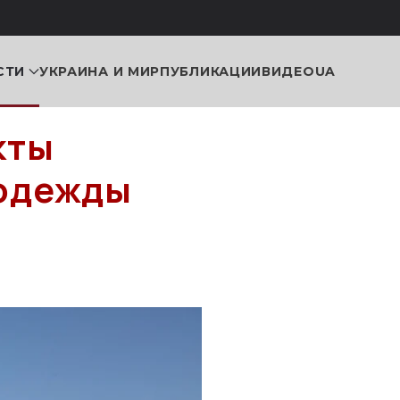
СТИ
УКРАИНА И МИР
ПУБЛИКАЦИИ
ВИДЕО
UA
кты
 одежды