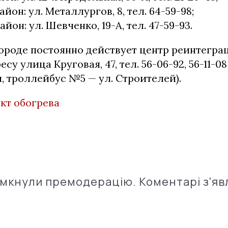
он: ул. Металлургов, 8, тел. 64-59-98;
он: ул. Шевченко, 19-А, тел. 47-59-93.
городе постоянно действует центр реинтегр
су улица Круговая, 47, тел. 56-06-92, 56-11-
я, троллейбус №5 — ул. Строителей).
кт обогрева
імкнули премодерацію. Коментарі з'яв