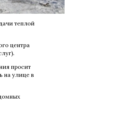
ыдачи теплой
ого центра
луг).
ния просит
 на улице в
здомных