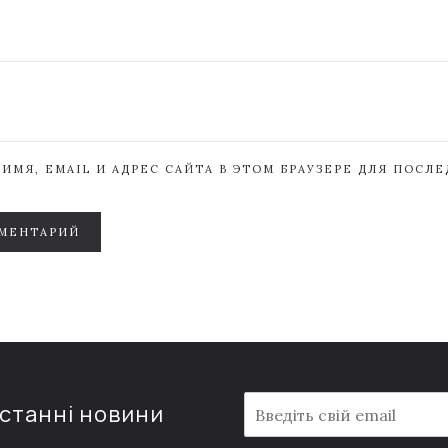
ИМЯ, EMAIL И АДРЕС САЙТА В ЭТОМ БРАУЗЕРЕ ДЛЯ ПОСЛ
МЕНТАРИЙ
E
останні новини
m
a