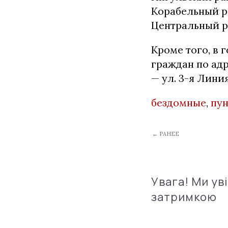
Корабельный рай
Центральный рай
Кроме того, в 
граждан по адре
— ул. 3-я Лини
бездомные
,
пун
← РАНЕЕ
Увага! Ми ув
затримкою