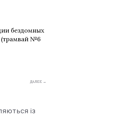
ации бездомных
08 (трамвай №6
ДАЛЕЕ →
ляються із