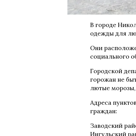
В городе Нико
одежды для лю
Они расположе
социального о
Городской деп
горожан не бы
лютые морозы, 
Адреса пункто
граждан:
Заводский район:
Ингульский райо