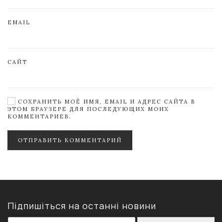
EMAIL
САЙТ
СОХРАНИТЬ МОЁ ИМЯ, EMAIL И АДРЕС САЙТА В
ЭТОМ БРАУЗЕРЕ ДЛЯ ПОСЛЕДУЮЩИХ МОИХ
КОММЕНТАРИЕВ.
ОТПРАВИТЬ КОММЕНТАРИЙ
Підпишіться на останні новини
E