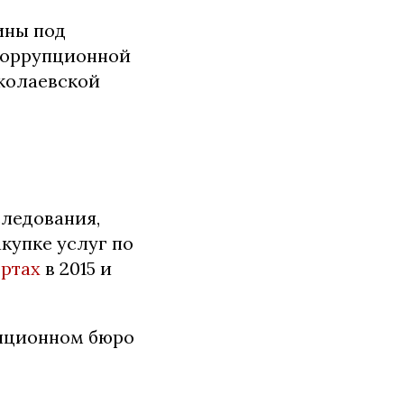
ины под
коррупционной
иколаевской
следования,
купке услуг по
ртах
в 2015 и
упционном бюро