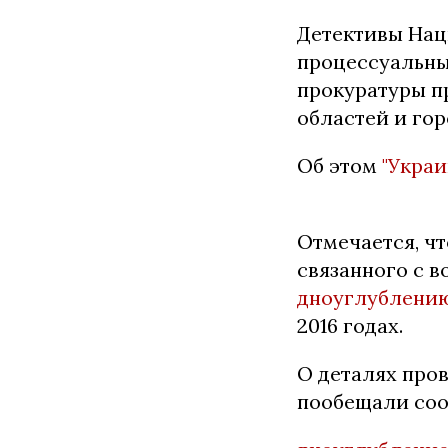
Детективы Нац
процессуальн
прокуратуры п
областей и гор
Об этом
"Украи
Отмечается, чт
связанного с 
дноуглублению
2016 годах.
О деталях про
пообещали соо