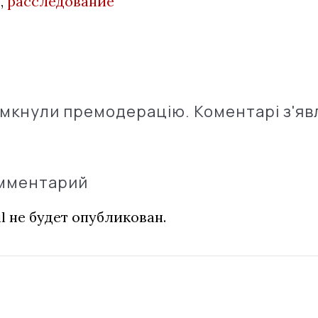
е
,
расследование
імкнули премодерацію. Коментарі з'яв
омментарий
l не будет опубликован.