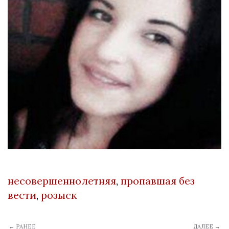
несовершеннолетняя
,
пропавшая без
вести
,
розыск
← РАНЕЕ
ДАЛЕЕ →