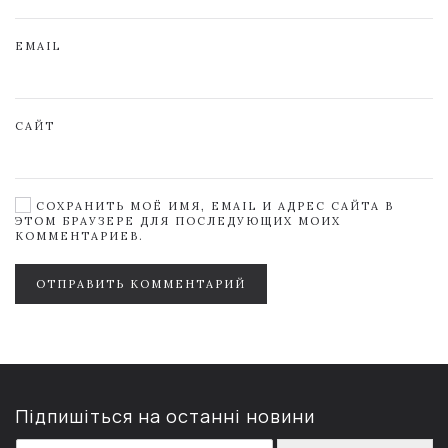
EMAIL
САЙТ
СОХРАНИТЬ МОЁ ИМЯ, EMAIL И АДРЕС САЙТА В
ЭТОМ БРАУЗЕРЕ ДЛЯ ПОСЛЕДУЮЩИХ МОИХ
КОММЕНТАРИЕВ.
ОТПРАВИТЬ КОММЕНТАРИЙ
Підпишіться на останні новини
E