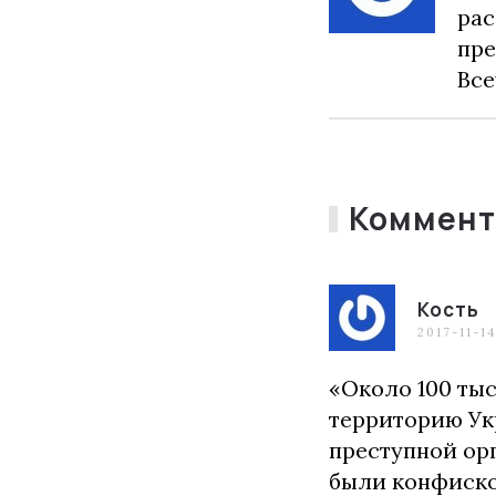
рас
пре
Все
Коммент
Кость
2017-11-1
«Около 100 тыс
территорию Ук
преступной ор
были конфисков