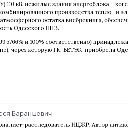
У) 110 кВ, нежилые здания энергоблока – ко
 комбинированного производства тепло- и э
 атмосферного остатка висбрекинга, обеспе
ость Одесского НПЗ.
99,5766% и 100% соответственно) принадлеж
пр), через которую ГК "ВЕТЭК" приобрела Од
еся Баранцевич
налист-расследователь НЦЖР. Автор анти