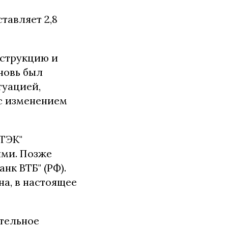
тавляет 2,8
нструкцию и
новь был
туацией,
 с изменением
ЕТЭК"
ями. Позже
нк ВТБ" (РФ).
на, в настоящее
ительное