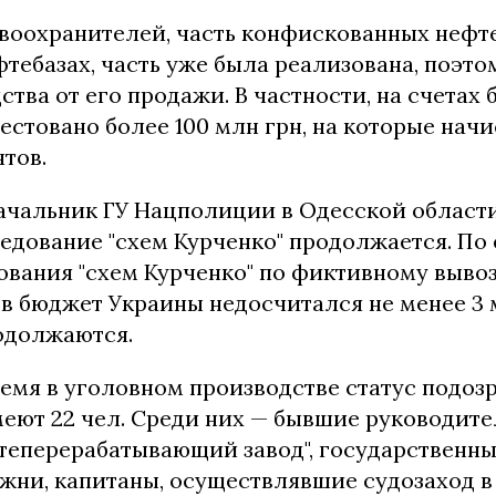
воохранителей, часть конфискованных нефт
фтебазах, часть уже была реализована, поэто
ства от его продажи. В частности, на счетах
стовано более 100 млн грн, на которые начи
тов.
ачальник ГУ Нацполиции в Одесской област
едование "схем Курченко" продолжается. По 
ования "схем Курченко" по фиктивному выво
в бюджет Украины недосчитался не менее 3 
одолжаются.
ремя в уголовном производстве статус подоз
еют 22 чел. Среди них — бывшие руководит
теперерабатывающий завод", государственн
жни, капитаны, осуществлявшие судозаход в