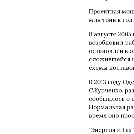
Проектная мощ
млн тонн в год.
В августе 200
возобновил раб
остановлен в о
сложившейся н
схемы поставо
В 2013 году Од
С.Курченко, р
сообщалось о п
Нормальная раб
время оно прос
"Энергия и Га