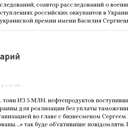
следований, соавтор расследований о воен
ступлениях российских оккупантов в Украин
украинской премии имени Василия Сергиенк
арий
4 В 1:10 ПП
. тонн ИЗ 5 МЛН. нефтепродуктов поступивш
раины для реализации без уплаты таможенн
ганизацией во главе с бизнесменом Сергеем 
аны…» так буде об’єктивніше повідомляти. 