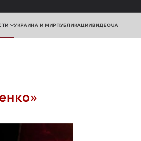
СТИ
УКРАИНА И МИР
ПУБЛИКАЦИИ
ВИДЕО
UA
н
ченко»