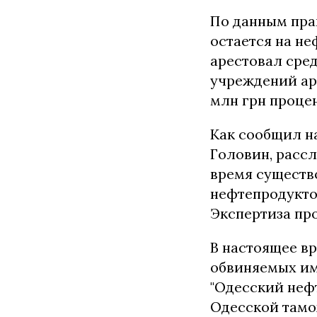
По данным пра
остается на не
арестовал сред
учреждений аре
млн грн процен
Как сообщил н
Головин, рассл
время существ
нефтепродукто
Экспертиза пр
В настоящее в
обвиняемых им
"Одесский неф
Одесской тамо