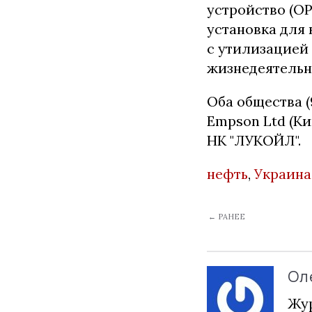
устройство (ОР
установка для
с утилизацией
жизнедеятельн
Оба общества (
Empson Ltd (Ки
НК "ЛУКОЙЛ".
нефть
,
Украина
← РАНЕЕ
Ол
Жур