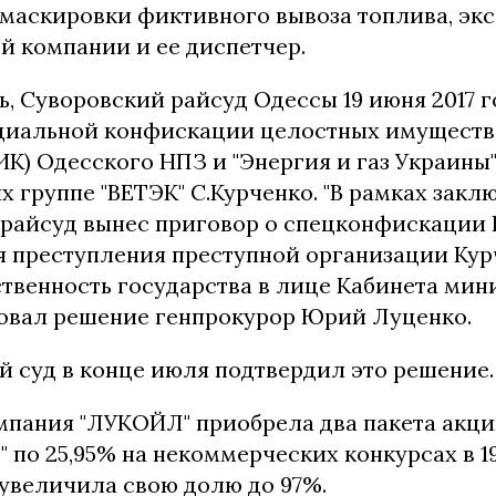
 маскировки фиктивного вывоза топлива, эк
й компании и ее диспетчер.
, Суворовский райсуд Одессы 19 июня 2017 
циальной конфискации целостных имущест
К) Одесского НПЗ и "Энергия и газ Украины"
 группе "ВЕТЭК" С.Курченко. "В рамках закл
 райсуд вынес приговор о спецконфискации
я преступления преступной организации Кур
твенность государства в лице Кабинета мини
вал решение генпрокурор Юрий Луценко.
 суд в конце июля подтвердил это решение.
мпания "ЛУКОЙЛ" приобрела два пакета акц
 по 25,95% на некоммерческих конкурсах в 199
 увеличила свою долю до 97%.