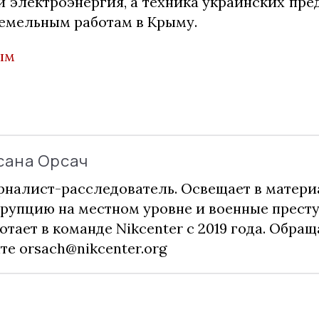
 и электроэнергия, а техника украинских пр
земельным работам в Крыму.
ым
сана Орсач
налист-расследователь. Освещает в матери
рупцию на местном уровне и военные прест
отает в команде Nikcenter с 2019 года. Обращ
чте
orsach@nikcenter.org