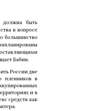
й должна быть
ства в вопросе
то большинство
запланированы
 составляющими
бщает Бабин.
ить России две
о пленников в
купированных
ерриториях и в
екс средств как
ктера.