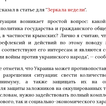
казал в статье для "
Зеркала недели
".
туации возникает простой вопрос: како
 политика государства и гражданского обще
, в частности крымских? Лично я считаю, ч
рефлексий и действий по этому поводу 
, соответствуют его интересам и являются
ии войны против украинского народа", — соо
е отметил, что Украина может противопостав
я разрешения ситуации: свести количеств
нимуму, а также защищать их на ок
Для защиты заложников на оккупированных т
 словам, нужно задействовать полный компл
ового, так и социально-экономического хара