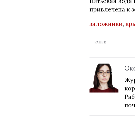
питьевая вода
привлечена к 
заложники
,
кр
← РАНЕЕ
Ок
Жур
кор
Раб
по