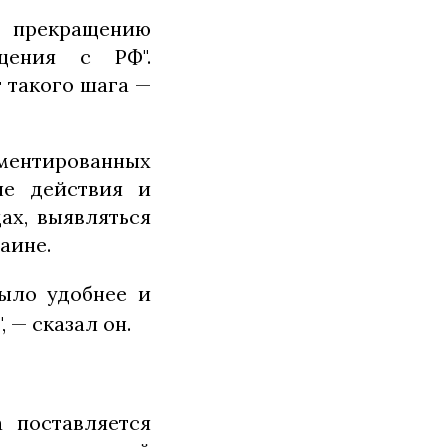
прекращению
бщения с РФ".
т такого шага —
ументированных
ые действия и
ах, выявляться
аине.
было удобнее и
 — сказал он.
 поставляется