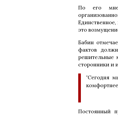
По его мне
организованн
Единственное, 
это возмущени
Бабин отмечае
фактов должн
решительные м
сторонники и 
"Сегодня м
комфортнее 
Постоянный п