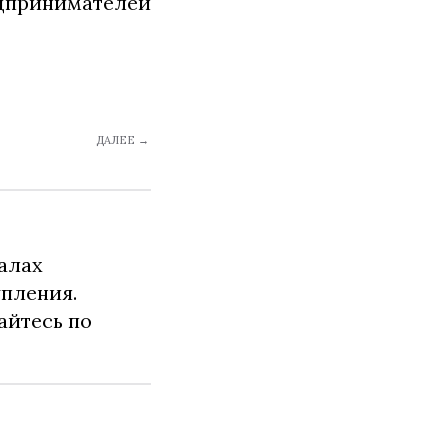
едпринимателей
ДАЛЕЕ →
алах
упления.
айтесь по