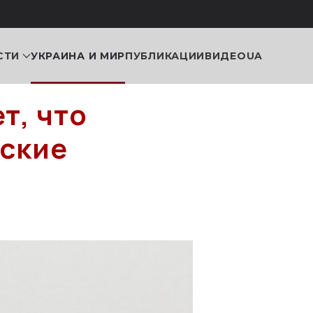
СТИ
УКРАИНА И МИР
ПУБЛИКАЦИИ
ВИДЕО
UA
т, что
рские