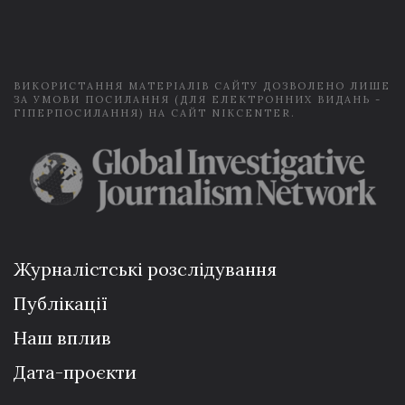
i
l
*
ВИКОРИСТАННЯ МАТЕРІАЛІВ САЙТУ ДОЗВОЛЕНО ЛИШЕ
ЗА УМОВИ ПОСИЛАННЯ (ДЛЯ ЕЛЕКТРОННИХ ВИДАНЬ -
ГІПЕРПОСИЛАННЯ) НА САЙТ NIKCENTER.
Журналістські розслідування
Публікації
Наш вплив
Дата-проєкти