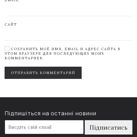
САЙТ
СОХРАНИТЬ МОЁ ИМЯ, EMAIL И АДРЕС САЙТА В
ЭТОМ БРАУЗЕРЕ ДЛЯ ПОСЛЕДУЮЩИХ МОИХ
КОММЕНТАРИЕВ.
ОТПРАВИТЬ КОММЕНТАРИЙ
Підпишіться на останні новини
E
Підписатись
m
a