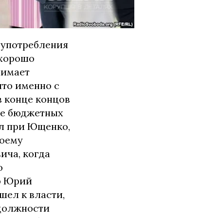
оупотребления
 хорошо
нимает
что именно с
в конце концов
ате бюджетных
ял при Ющенко,
воему
ича, когда
о
ор Юрий
шел к власти,
 должности