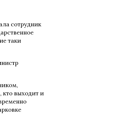
чала сотрудник
дарственное
ие таки
инистр
ником,
, кто выходит и
 временно
арковке