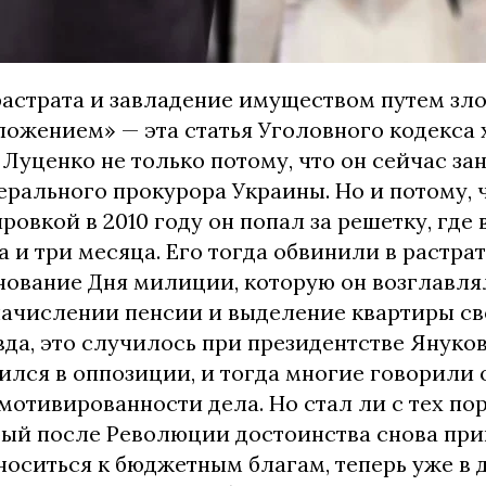
растрата и завладение имуществом путем зл
ожением» — эта статья Уголовного кодекса
Луценко не только потому, что он сейчас за
рального прокурора Украины. Но и потому, 
овкой в 2010 году он попал за решетку, где 
а и три месяца. Его тогда обвинили в растр
днование Дня милиции, которую он возглавл
начислении пенсии и выделение квартиры с
да, это случилось при президентстве Януков
ился в оппозиции, и тогда многие говорили 
мотивированности дела. Но стал ли с тех п
рый после Революции достоинства снова при
носиться к бюджетным благам, теперь уже в