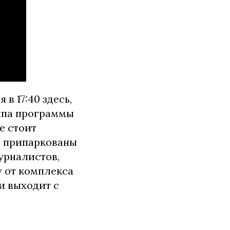
 в 17:40 здесь,
ппа программы
е стоит
е припаркованы
урналистов,
у от комплекса
и выходит с