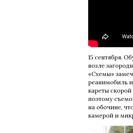
15 сентября. Об
возле загород
«Схемы» замеч
реанимобиль и
кареты скорой
поэтому съемоч
на обочине, чт
камерой и мик