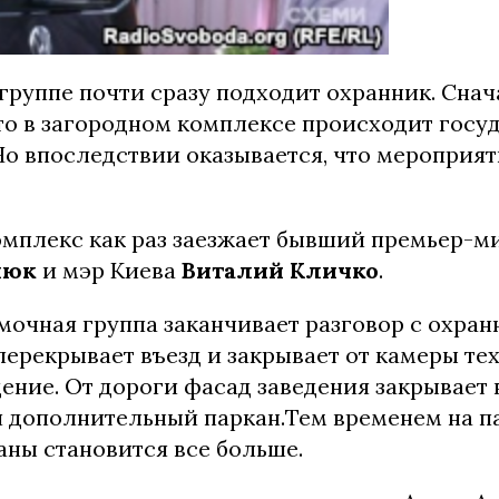
группе почти сразу подходит охранник. Сна
что в загородном комплексе происходит госу
Но впоследствии оказывается, что мероприят
омплекс как раз заезжает бывший премьер-м
нюк
и мэр Киева
Виталий Кличко
.
мочная группа заканчивает разговор с охран
ерекрывает въезд и закрывает от камеры тех
дение. От дороги фасад заведения закрывает
 дополнительный паркан.Тем временем на п
аны становится все больше.