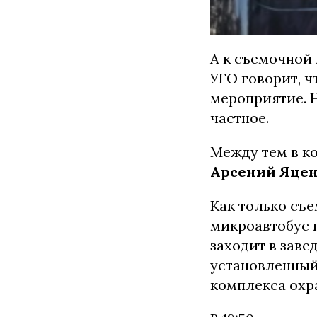
А к съемочной 
УГО говорит, 
мероприятие. 
частное.
Между тем в к
Арсений Яце
Как только съе
микроавтобус п
заходит в заве
установленный
комплекса охр