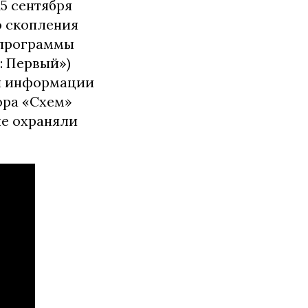
5 сентября
о скопления
 программы
: Первый»)
ой информации
ора «Схем»
ые охраняли