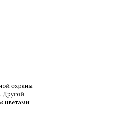
нной охраны
. Другой
м цветами.