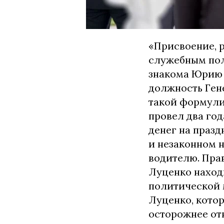
«Присвоение, 
служебным пол
знакома Юрию 
должность Гене
такой формулир
провел два год
денег на праз
и незаконном 
водителю. Прав
Луценко наход
политической 
Луценко, кото
осторожнее от