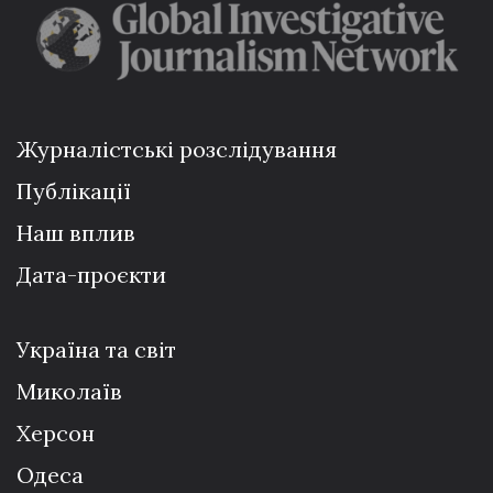
Журналістські розслідування
Публікації
Наш вплив
Дата-проєкти
Україна та світ
Миколаїв
Херсон
Одеса