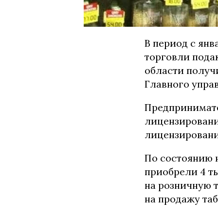
В период с янв
торговли пода
области получ
Главного упра
Предпринимате
лицензирование
лицензировани
По состоянию 
приобрели 4 тыс
на розничную 
на продажу та