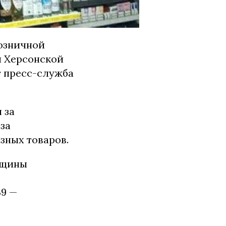
розничной
 Херсонской
т пресс-служба
 за
за
зных товаров.
нщины
39 —