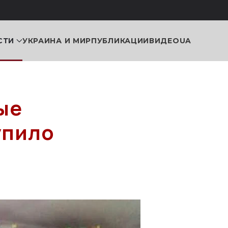
СТИ
УКРАИНА И МИР
ПУБЛИКАЦИИ
ВИДЕО
UA
ые
упило