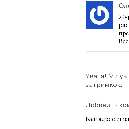
Ол
Жур
рас
пре
Все
Увага! Ми ув
затримкою
Добавить к
Ваш адрес emai