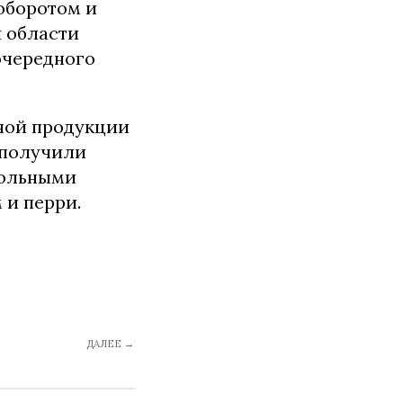
оборотом и
 области
очередного
ной продукции
 получили
гольными
 и перри.
ДАЛЕЕ →