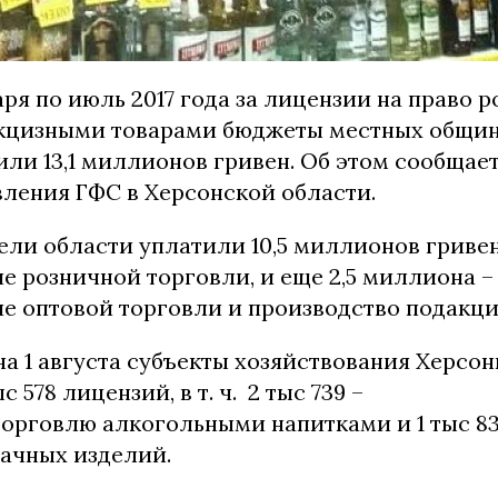
аря по июль 2017 года за лицензии на право 
кцизными товарами бюджеты местных общин
или 13,1 миллионов гривен. Об этом сообщае
вления ГФС в Херсонской области.
ли области уплатили 10,5 миллионов гривен
 розничной торговли, и еще 2,5 миллиона – 
е оптовой торговли и производство подакци
на 1 августа субъекты хозяйствования Херсо
 578 лицензий, в т. ч. 2 тыс 739 –
торговлю алкогольными напитками и 1 тыс 8
бачных изделий.