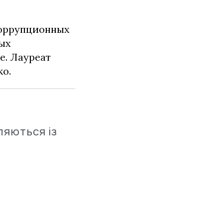
коррупционных
ных
е. Лауреат
о.
ляються із