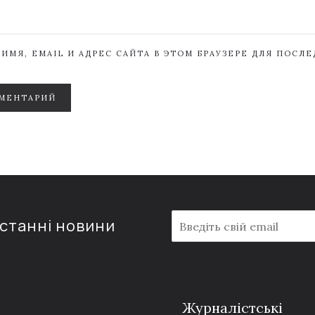
ИМЯ, EMAIL И АДРЕС САЙТА В ЭТОМ БРАУЗЕРЕ ДЛЯ ПОСЛ
МЕНТАРИЙ
E
останні новини
m
a
i
l
*
Журналістські