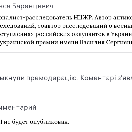
еся Баранцевич
налист-расследователь НЦЖР. Автор анти
следований, соавтор расследований о воен
ступлениях российских оккупантов в Украин
украинской премии имени Василия Сергиенк
імкнули премодерацію. Коментарі з'яв
омментарий
l не будет опубликован.