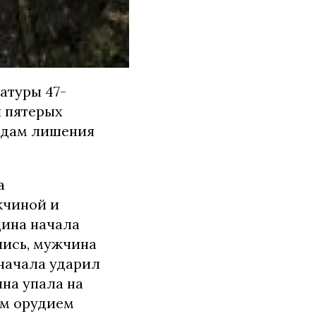
атуры 47-
и пятерых
годам лишения
а
жчиной и
щина начала
шись, мужчина
сначала ударил
ина упала на
ым орудием