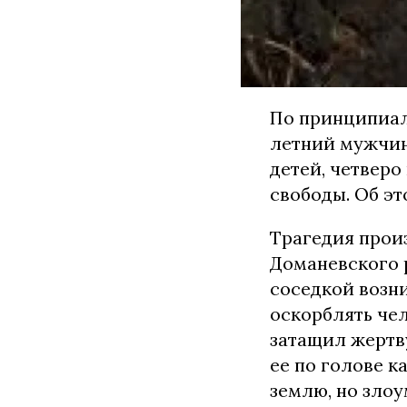
По принципиал
летний мужчин
детей, четверо
свободы. Об э
Трагедия произ
Доманевского р
соседкой возн
оскорблять че
затащил жертв
ее по голове к
землю, но зло