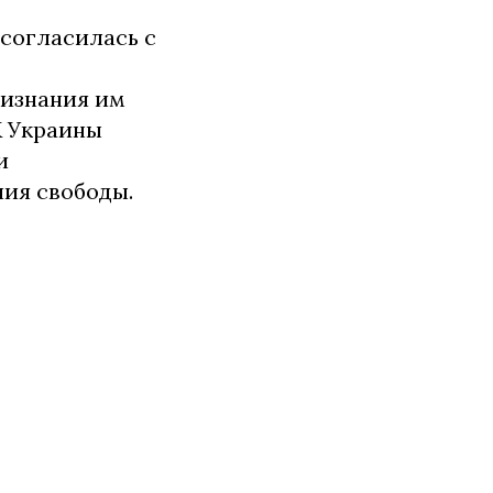
согласилась с
ризнания им
УК Украины
и
ния свободы.