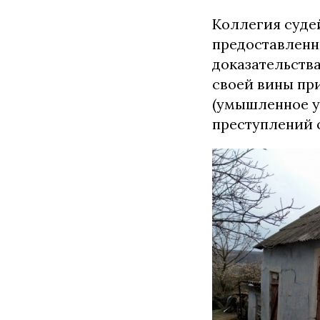
Коллегия суде
предоставленн
доказательств
своей вины приз
(умышленное у
преступлений о