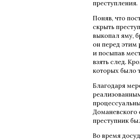
преступления.
Поняв, что по
скрыть преступ
выкопал яму, б
он перед этим 
и посыпав мес
взять след. Кр
которых было т
Благодаря мер
реализованным
процессуальны
Доманевского 
преступник бы
Во время досу