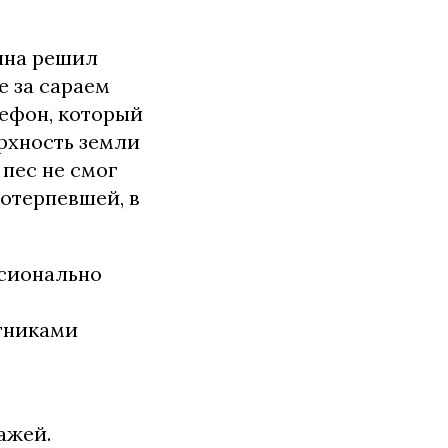
ина решил
е за сараем
лефон, который
ерхность земли
пес не смог
потерпевшей, в
ссионально
тниками
ажей.