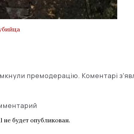
убийца
імкнули премодерацію. Коментарі з'яв
омментарий
l не будет опубликован.