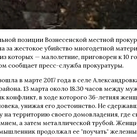
ьной позиции Вознесенской местной прокур
а за жестокое убийство многодетной матер
 из которых — малолетние, приговорен к 10 
том сообщает пресс-служба прокуратуры.
ошла в марте 2017 года в селе Александровк
айона. 13 марта около 18.30 часов между му
ик конфликт, в ходе которого 36-летняя жен
ловека, унижая его достоинство. Не сдержав
у на территорию своего домовладения, где 
амнем, а затем металлической трубой. Женщ
умышленник продолжал ее "поучать" железн