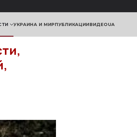
СТИ
УКРАИНА И МИР
ПУБЛИКАЦИИ
ВИДЕО
UA
ти,
й,