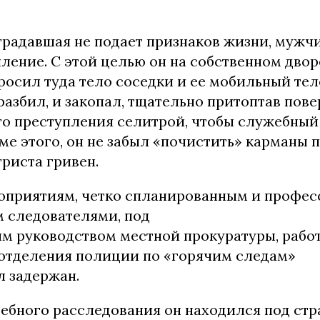
страдавшая не подает признаков жизни, мужч
ление. С этой целью он на собственном двор
росил туда тело соседки и ее мобильный те
разбил, и закопал, тщательно притоптав пов
то преступления селитрой, чтобы служебный 
оме этого, он не забыл «почистить» карманы 
риста гривен.
оприятиям, четко спланированным и профе
 следователями, под
м руководством местной прокуратуры, рабо
отделения полиции по «горячим следам»
л задержан.
дебного расследования он находился под стр