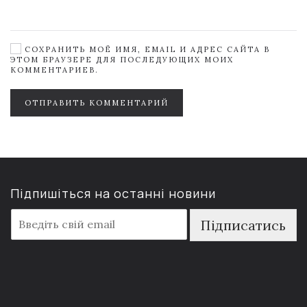
СОХРАНИТЬ МОЁ ИМЯ, EMAIL И АДРЕС САЙТА В
ЭТОМ БРАУЗЕРЕ ДЛЯ ПОСЛЕДУЮЩИХ МОИХ
КОММЕНТАРИЕВ.
ОТПРАВИТЬ КОММЕНТАРИЙ
Підпишіться на останні новини
E
Підписатись
m
a
i
l
*