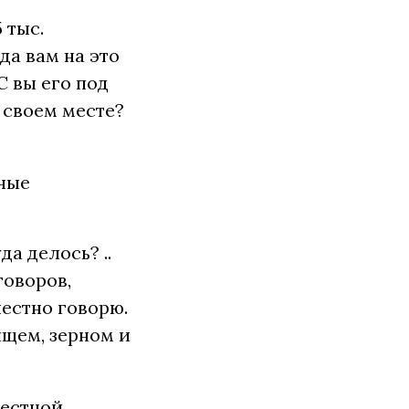
 тыс.
да вам на это
С вы его под
 своем месте?
ные
а делось? ..
говоров,
честно говорю.
ищем, зерном и
местной