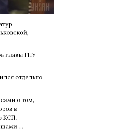
атур
ьковской,
рь главы ГПУ
ился отдельно
сями о том,
оров в
о КСП.
бищами …