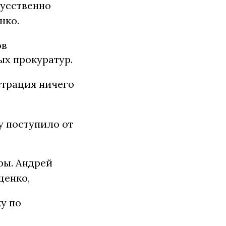
кусственно
нко.
ов
ых прокуратур.
страция ничего
у поступило от
ры. Андрей
ценко,
у по