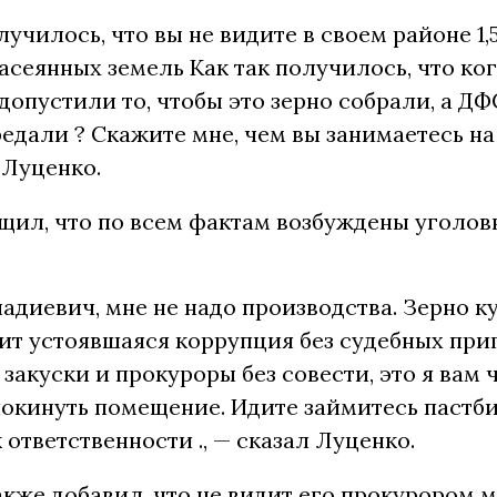
лучилось, что вы не видите в своем районе 1,5
асеянных земель Как так получилось, что ког
 допустили то, чтобы это зерно собрали, а ДФ
редали ? Скажите мне, чем вы занимаетесь на
.Луценко.
щил, что по всем фактам возбуждены уголов
адиевич, мне не надо производства. Зерно куд
ит устоявшаяся ​​коррупция без судебных при
 закуски и прокуроры без совести, это я вам 
окинуть помещение. Идите займитесь пастб
к ответственности ., — сказал Луценко.
кже добавил, что не видит его прокурором 