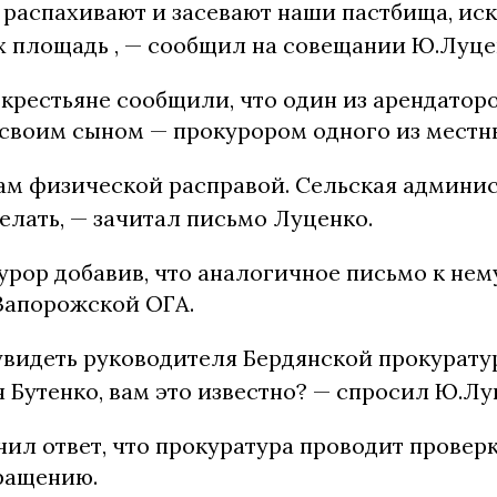
распахивают и засевают наши пастбища, ис
х площадь , — сообщил на совещании Ю.Луце
 крестьяне сообщили, что один из арендатор
 своим сыном — прокурором одного из местн
ам физической расправой. Сельская админи
елать, — зачитал письмо Луценко.
рор добавив, что аналогичное письмо к нем
Запорожской ОГА.
увидеть руководителя Бердянской прокурату
 Бутенко, вам это известно? — спросил Ю.Лу
чил ответ, что прокуратура проводит проверк
ращению.