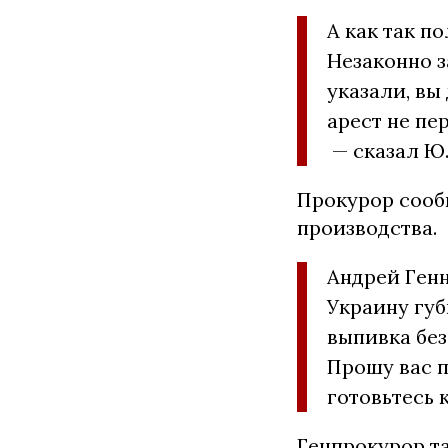
А как так по
Незаконно з
указали, вы
арест не пе
— сказал Ю
Прокурор сооб
производства.
Андрей Генн
Украину губ
выпивка без
Прошу вас п
готовьтесь 
Генпрокурор та