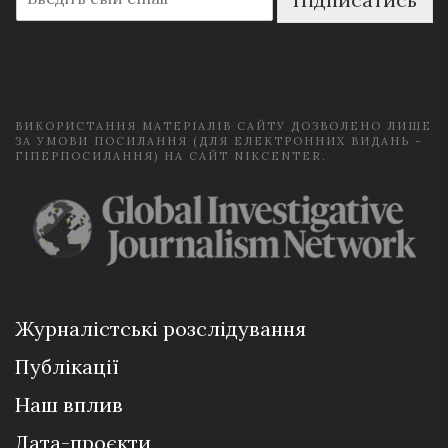
m
a
i
l
*
ВИКОРИСТАННЯ МАТЕРІАЛІВ САЙТУ ДОЗВОЛЕНО ЛИШЕ
ЗА УМОВИ ПОСИЛАННЯ (ДЛЯ ЕЛЕКТРОННИХ ВИДАНЬ -
ГІПЕРПОСИЛАННЯ) НА САЙТ NIKCENTER.
Журналістські розслідування
Публікації
Наш вплив
Дата-проєкти