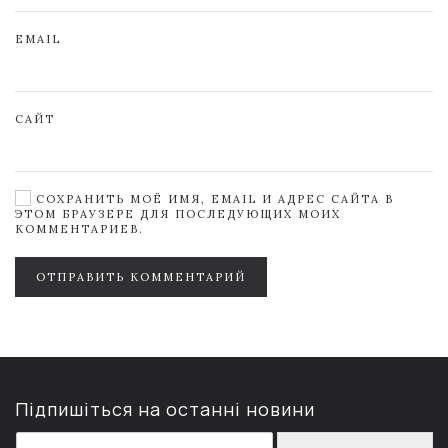
EMAIL
САЙТ
СОХРАНИТЬ МОЁ ИМЯ, EMAIL И АДРЕС САЙТА В
ЭТОМ БРАУЗЕРЕ ДЛЯ ПОСЛЕДУЮЩИХ МОИХ
КОММЕНТАРИЕВ.
ОТПРАВИТЬ КОММЕНТАРИЙ
Підпишіться на останні новини
E