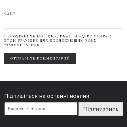
САЙТ
СОХРАНИТЬ МОЁ ИМЯ, EMAIL И АДРЕС САЙТА В
ЭТОМ БРАУЗЕРЕ ДЛЯ ПОСЛЕДУЮЩИХ МОИХ
КОММЕНТАРИЕВ.
ОТПРАВИТЬ КОММЕНТАРИЙ
Підпишіться на останні новини
E
Підписатись
m
a
i