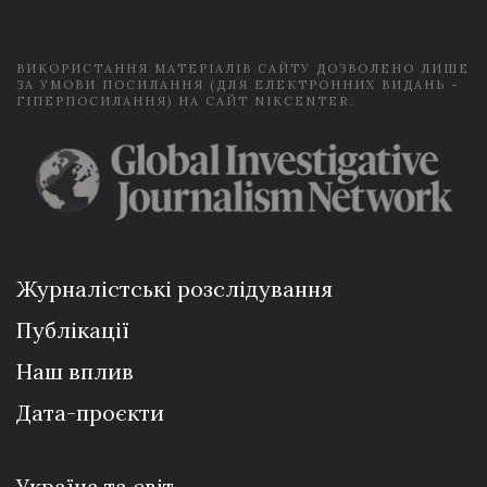
l
*
ВИКОРИСТАННЯ МАТЕРІАЛІВ САЙТУ ДОЗВОЛЕНО ЛИШЕ
ЗА УМОВИ ПОСИЛАННЯ (ДЛЯ ЕЛЕКТРОННИХ ВИДАНЬ -
ГІПЕРПОСИЛАННЯ) НА САЙТ NIKCENTER.
Журналістські розслідування
Публікації
Наш вплив
Дата-проєкти
Україна та світ