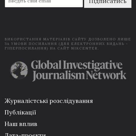
Підписатись
m
a
i
l
*
ВИКОРИСТАННЯ МАТЕРІАЛІВ САЙТУ ДОЗВОЛЕНО ЛИШЕ
ЗА УМОВИ ПОСИЛАННЯ (ДЛЯ ЕЛЕКТРОННИХ ВИДАНЬ -
ГІПЕРПОСИЛАННЯ) НА САЙТ NIKCENTER.
Журналістські розслідування
Публікації
Наш вплив
Дата-проєкти