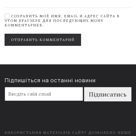
СОХРАНИТЬ МОЁ ИМЯ, EMAIL И АДРЕС САЙТА В
ЭТОМ БРАУЗЕРЕ ДЛЯ ПОСЛЕДУЮЩИХ МОИХ
КОММЕНТАРИЕВ.
ОТПРАВИТЬ КОММЕНТАРИЙ
Підпишіться на останні новини
E
Підписатись
m
a
i
l
*
ВИКОРИСТАННЯ МАТЕРІАЛІВ САЙТУ ДОЗВОЛЕНО ЛИШЕ