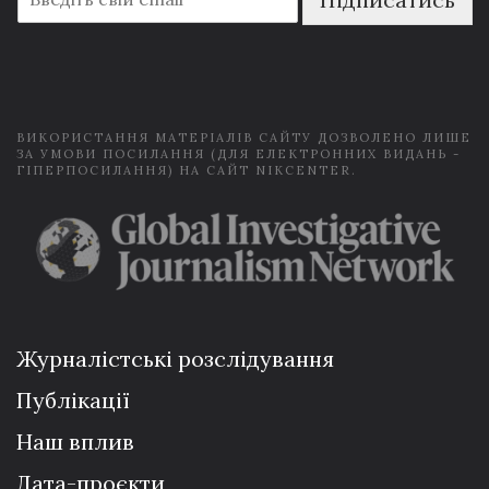
m
a
i
l
*
ВИКОРИСТАННЯ МАТЕРІАЛІВ САЙТУ ДОЗВОЛЕНО ЛИШЕ
ЗА УМОВИ ПОСИЛАННЯ (ДЛЯ ЕЛЕКТРОННИХ ВИДАНЬ -
ГІПЕРПОСИЛАННЯ) НА САЙТ NIKCENTER.
Журналістські розслідування
Публікації
Наш вплив
Дата-проєкти