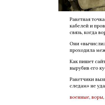
Ракетная точка
кабелей и про
связь, когда в
Они «вычислил
проходила меж
Как пишет сай
вырубив его ку
Ракетчики выз
следам» не уда
военные
,
воры