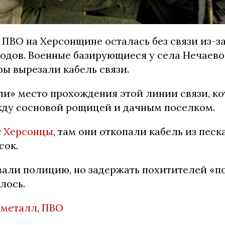
 ПВО на Херсонщине осталась без связи из-з
водов. Военные базирующиеся у села Нечаево
оры вырезали кабель связи.
и» место прохождения этой линии связи, ко
ду сосновой рощицей и дачным поселком.
т
Херсонцы
, там они откопали кабель из песка
сок.
вали полицию, но задержать похитителей «п
лось.
,
металл
,
ПВО