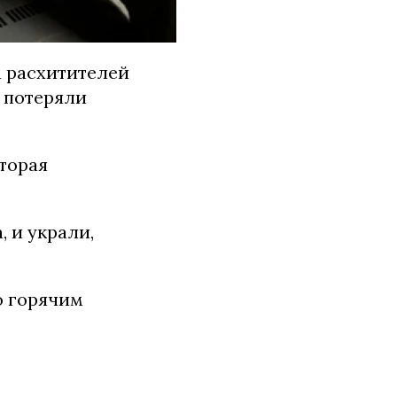
а расхитителей
 потеряли
торая
, и украли,
о горячим