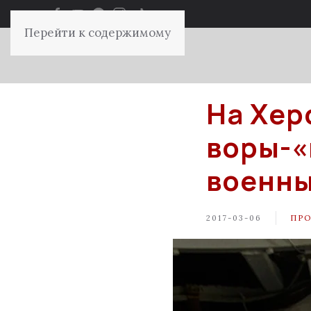
Перейти к содержимому
На Хер
воры-«
военны
2017-03-06
ПР