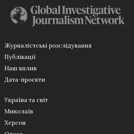
Журналістські розслідування
Публікації
Наш вплив
Дата-проєкти
Україна та світ
Миколаїв
Херсон
Одеса