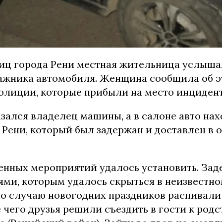
лиц города Рени местная жительница услыша
ажника автомобиля. Женщина сообщила об 
олиции, которые прибыли на место инцидент
ался владелец машины, а в салоне авто нах
 Рени, который был задержан и доставлен в 
венных мероприятий удалось установить. За
ями, которым удалось скрыться в неизвестн
по случаю новогодних праздников распивали
 чего друзья решили съездить в гости к род