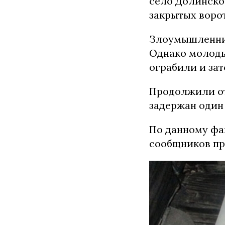
село Долинское
закрытых ворот
Злоумышленник
Однако молоды
ограбили и за
Продолжили от
задержан один
По данному фа
сообщников пр