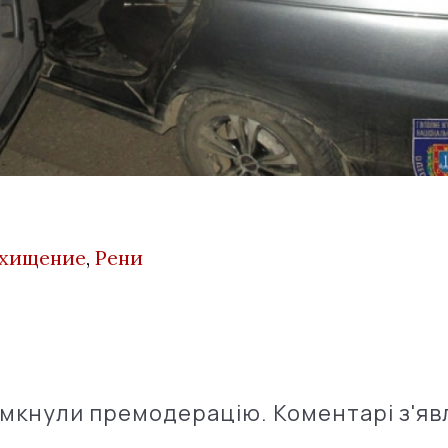
хищение
,
Рени
імкнули премодерацію. Коментарі з'яв