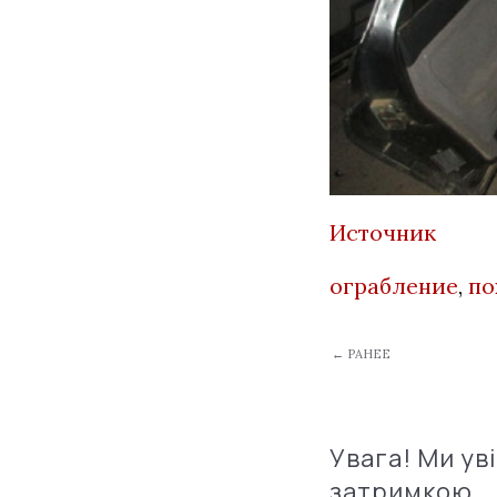
Источник
ограбление
,
по
← РАНЕЕ
Увага! Ми ув
затримкою