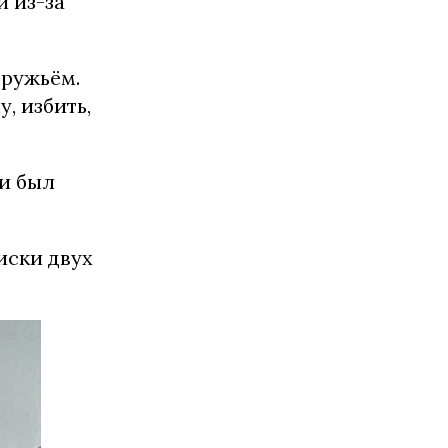
и из-за
 ружьём.
, избить,
 и был
иски двух