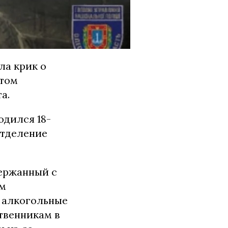
ла крик о
этом
а.
одился 18-
отделение
держанный с
ом
 алкогольные
ственникам в