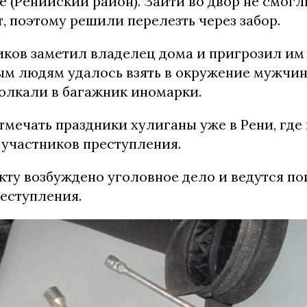
 (Ренийский район). Зайти во двор не смогл
, поэтому решили перелезть через забор.
ов заметил владелец дома и пригрозил им
м людям удалось взять в окружение мужчину
толкали в багажник иномарки.
мечать праздники хулиганы уже в Рени, где
 участников преступления.
кту возбуждено уголовное дело и ведутся по
еступления.