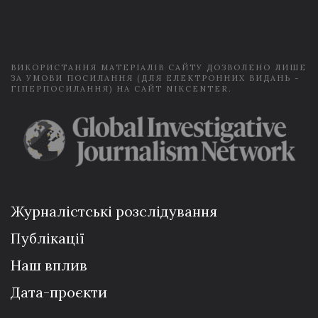
i
l
*
ВИКОРИСТАННЯ МАТЕРІАЛІВ САЙТУ ДОЗВОЛЕНО ЛИШЕ
ЗА УМОВИ ПОСИЛАННЯ (ДЛЯ ЕЛЕКТРОННИХ ВИДАНЬ -
ГІПЕРПОСИЛАННЯ) НА САЙТ NIKCENTER.
Журналістські розслідування
Публікації
Наш вплив
Дата-проєкти