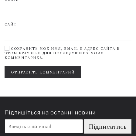
EMAIL
САЙТ
СОХРАНИТЬ МОЁ ИМЯ, EMAIL И АДРЕС САЙТА В
ЭТОМ БРАУЗЕРЕ ДЛЯ ПОСЛЕДУЮЩИХ МОИХ
КОММЕНТАРИЕВ.
ОТПРАВИТЬ КОММЕНТАРИЙ
Підпишіться на останні новини
E
Підписатись
m
a