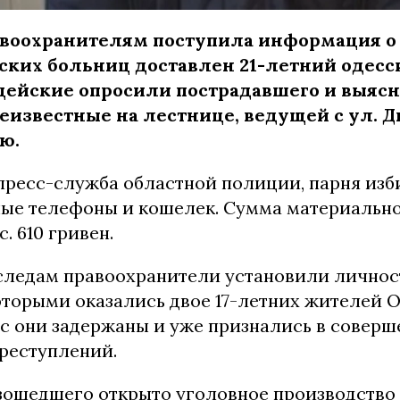
воохранителям поступила информация о т
дских больниц доставлен 21-летний одесс
цейские опросили пострадавшего и выясн
еизвестные на лестнице, ведущей с ул. 
ю.
пресс-служба областной полиции, парня изб
ные телефоны и кошелек. Сумма материальн
. 610 гривен.
следам правоохранители установили личнос
оторыми оказались двое 17-летних жителей 
ас они задержаны и уже признались в соверш
реступлений.
ошедшего открыто уголовное производство п