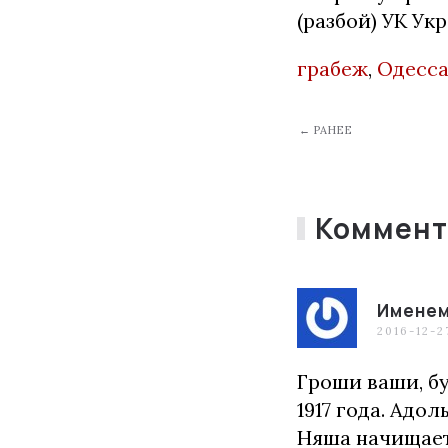
(разбой) УК Ук
грабеж
,
Одесс
← РАНЕЕ
Коммент
Именем
2016-12-2
Гроши ваши, б
1917 года. Адо
Няша начищает