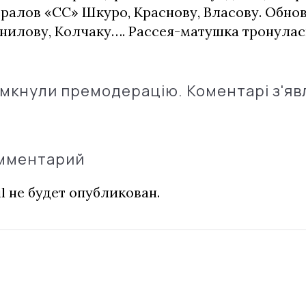
ералов «СС» Шкуро, Краснову, Власову. Обно
илову, Колчаку…. Рассея-матушка тронулась
імкнули премодерацію. Коментарі з'яв
омментарий
l не будет опубликован.