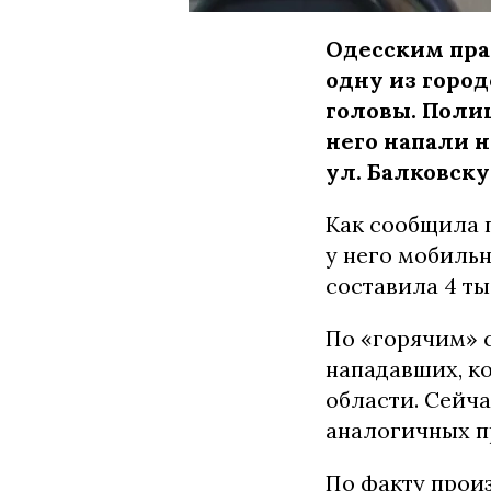
Одесским пра
одну из горо
головы. Поли
него напали н
ул. Балковску
Как сообщила 
у него мобиль
составила 4 тыс
По «горячим» 
нападавших, к
области. Сейч
аналогичных п
По факту произ