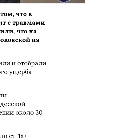
ом, что в
ит с травмами
или, что на
Дюковской на
или и отобрали
ого ущерба
ти
Одесской
ении около 30
о ст. 187