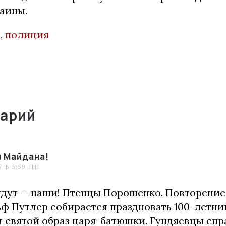
раины.
а
,
полиция
арий
 Майдана!
7 В 5:59 ПП
удут — наши! Птенцы Порошенко. Повторени
льф Путлер собирается праздновать 100-летн
 святой образ царя-батюшки. Гундяевцы сп