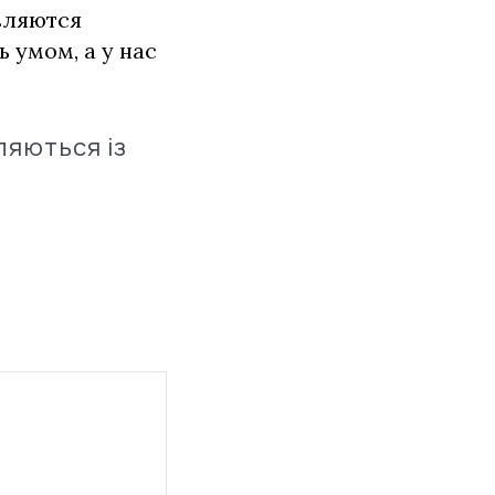
вляются
 умом, а у нас
ляються із