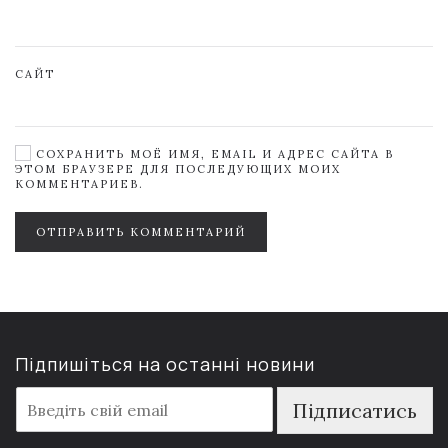
САЙТ
СОХРАНИТЬ МОЁ ИМЯ, EMAIL И АДРЕС САЙТА В
ЭТОМ БРАУЗЕРЕ ДЛЯ ПОСЛЕДУЮЩИХ МОИХ
КОММЕНТАРИЕВ.
ОТПРАВИТЬ КОММЕНТАРИЙ
Підпишіться на останні новини
E
Підписатись
m
a