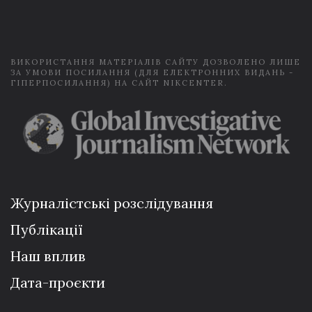
i
l
*
ВИКОРИСТАННЯ МАТЕРІАЛІВ САЙТУ ДОЗВОЛЕНО ЛИШЕ
ЗА УМОВИ ПОСИЛАННЯ (ДЛЯ ЕЛЕКТРОННИХ ВИДАНЬ -
ГІПЕРПОСИЛАННЯ) НА САЙТ NIKCENTER.
Журналістські розслідування
Публікації
Наш вплив
Дата-проєкти