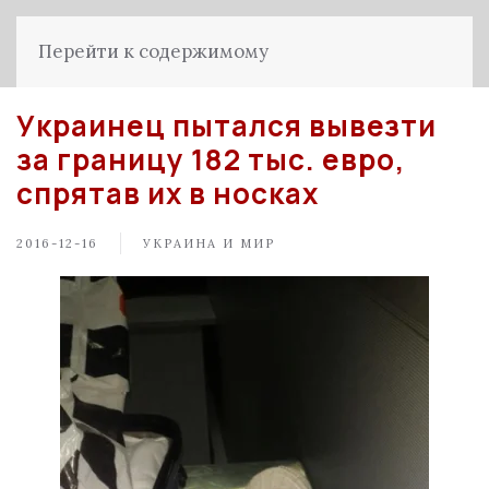
Перейти к содержимому
Украинец пытался вывезти
за границу 182 тыс. евро,
спрятав их в носках
2016-12-16
УКРАИНА И МИР