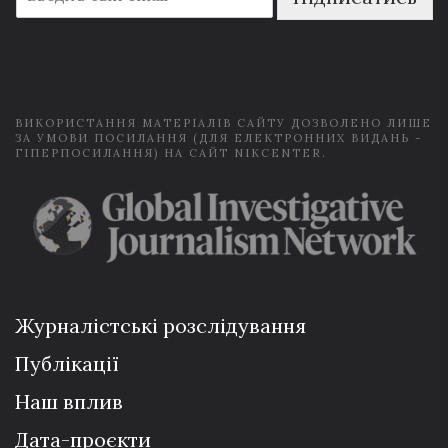
m
a
i
l
*
ВИКОРИСТАННЯ МАТЕРІАЛІВ САЙТУ ДОЗВОЛЕНО ЛИШЕ
ЗА УМОВИ ПОСИЛАННЯ (ДЛЯ ЕЛЕКТРОННИХ ВИДАНЬ -
ГІПЕРПОСИЛАННЯ) НА САЙТ NIKCENTER.
Журналістські розслідування
Публікації
Наш вплив
Дата-проєкти