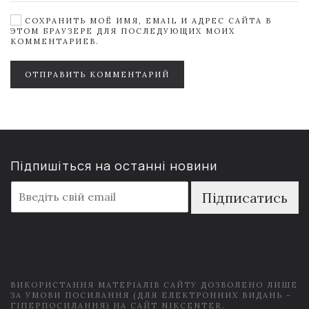
СОХРАНИТЬ МОЁ ИМЯ, EMAIL И АДРЕС САЙТА В
ЭТОМ БРАУЗЕРЕ ДЛЯ ПОСЛЕДУЮЩИХ МОИХ
КОММЕНТАРИЕВ.
ОТПРАВИТЬ КОММЕНТАРИЙ
Підпишіться на останні новини
E
Підписатись
m
a
i
l
*
ВИКОРИСТАННЯ МАТЕРІАЛІВ САЙТУ ДОЗВОЛЕНО ЛИШЕ
ЗА УМОВИ ПОСИЛАННЯ (ДЛЯ ЕЛЕКТРОННИХ ВИДАНЬ -
ГІПЕРПОСИЛАННЯ) НА САЙТ NIKCENTER.