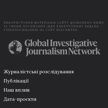
i
l
*
ВИКОРИСТАННЯ МАТЕРІАЛІВ САЙТУ ДОЗВОЛЕНО ЛИШЕ
ЗА УМОВИ ПОСИЛАННЯ (ДЛЯ ЕЛЕКТРОННИХ ВИДАНЬ -
ГІПЕРПОСИЛАННЯ) НА САЙТ NIKCENTER.
Журналістські розслідування
Публікації
Наш вплив
Дата-проєкти