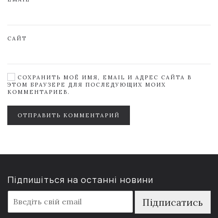
САЙТ
СОХРАНИТЬ МОЁ ИМЯ, EMAIL И АДРЕС САЙТА В
ЭТОМ БРАУЗЕРЕ ДЛЯ ПОСЛЕДУЮЩИХ МОИХ
КОММЕНТАРИЕВ.
ОТПРАВИТЬ КОММЕНТАРИЙ
Підпишіться на останні новини
E
Підписатись
m
a