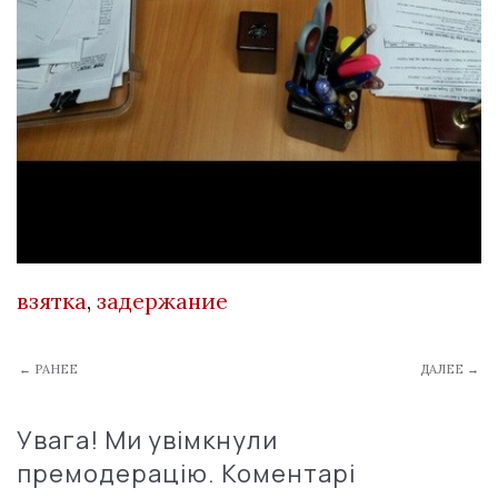
взятка
,
задержание
← РАНЕЕ
ДАЛЕЕ →
Увага! Ми увімкнули
премодерацію. Коментарі