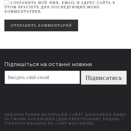
СОХРАНИТЬ МОЁ ИМЯ, EMAIL И АДРЕС САЙТА В
ЭТОМ БРАУЗЕРЕ ДЛЯ ПОСЛЕДУЮЩИХ МОИХ
КОММЕНТАРИЕВ.
ОТПРАВИТЬ КОММЕНТАРИЙ
Підпишіться на останні новини
E
Підписатись
m
a
i
l
*
ВИКОРИСТАННЯ МАТЕРІАЛІВ САЙТУ ДОЗВОЛЕНО ЛИШЕ
ЗА УМОВИ ПОСИЛАННЯ (ДЛЯ ЕЛЕКТРОННИХ ВИДАНЬ -
ГІПЕРПОСИЛАННЯ) НА САЙТ NIKCENTER.