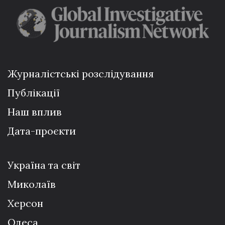
Журналістські розслідування
Публікації
Наш вплив
Дата-проєкти
Україна та світ
Миколаїв
Херсон
Одеса