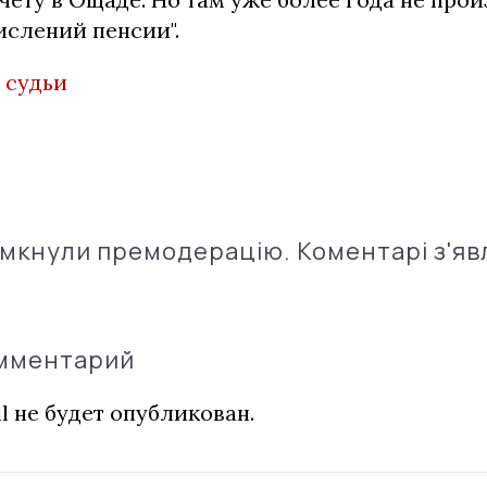
ислений пенсии".
,
судьи
імкнули премодерацію. Коментарі з'яв
омментарий
l не будет опубликован.