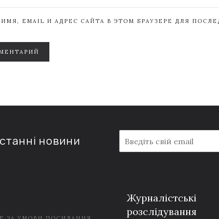
ИМЯ, EMAIL И АДРЕС САЙТА В ЭТОМ БРАУЗЕРЕ ДЛЯ ПОСЛ
МЕНТАРИЙ
E
останні новини
m
a
i
l
*
Журналістські
розслідування
Е ЗА УМОВИ ПОСИЛАННЯ