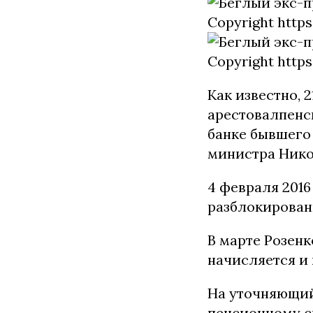
Как известно, 
арестовалпенс
банке бывшего
министра Нико
4 февраля 201
разблокирован
В марте Розенк
начисляется и 
На уточняющий 
пенсионному сч