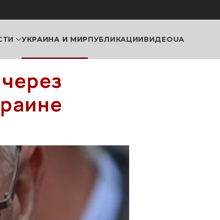
СТИ
УКРАИНА И МИР
ПУБЛИКАЦИИ
ВИДЕО
UA
 через
краине