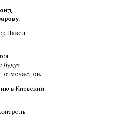
фонд
арову.
ер Павел
тся
е будут
 отмечает он.
цию в Киевский
контроль