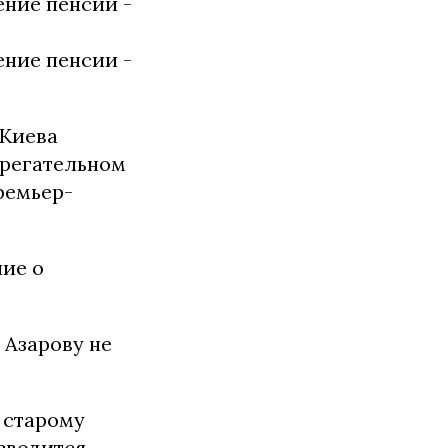
 Киева
ерегательном
ремьер-
ние о
 Азарову не
 старому
изводится