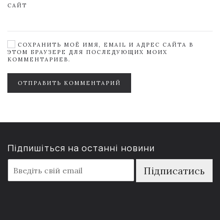
САЙТ
СОХРАНИТЬ МОЁ ИМЯ, EMAIL И АДРЕС САЙТА В
ЭТОМ БРАУЗЕРЕ ДЛЯ ПОСЛЕДУЮЩИХ МОИХ
КОММЕНТАРИЕВ.
ОТПРАВИТЬ КОММЕНТАРИЙ
Підпишіться на останні новини
E
Підписатись
m
a
i
l
*