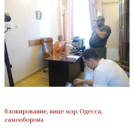
блокирование
,
вице мэр
,
Одесса
,
самооборона