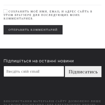
СОХРАНИТЬ МОЁ ИМЯ, EMAIL И АДРЕС САЙТА В
ЭТОМ БРАУЗЕРЕ ДЛЯ ПОСЛЕДУЮЩИХ МОИХ
КОММЕНТАРИЕВ.
ОТПРАВИТЬ КОММЕНТАРИЙ
Підпишіться на останні новини
E
Підписатись
m
a
i
l
*
ВИКОРИСТАННЯ МАТЕРІАЛІВ САЙТУ ДОЗВОЛЕНО ЛИШЕ
ЗА УМОВИ ПОСИЛАННЯ (ДЛЯ ЕЛЕКТРОННИХ ВИДАНЬ -