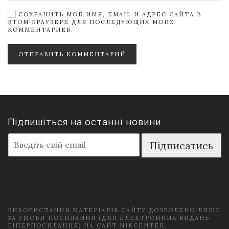
СОХРАНИТЬ МОЁ ИМЯ, EMAIL И АДРЕС САЙТА В
ЭТОМ БРАУЗЕРЕ ДЛЯ ПОСЛЕДУЮЩИХ МОИХ
КОММЕНТАРИЕВ.
ОТПРАВИТЬ КОММЕНТАРИЙ
Підпишіться на останні новини
E
Підписатись
m
a
i
l
*
ВИКОРИСТАННЯ МАТЕРІАЛІВ САЙТУ ДОЗВОЛЕНО ЛИШЕ
ЗА УМОВИ ПОСИЛАННЯ (ДЛЯ ЕЛЕКТРОННИХ ВИДАНЬ -
ГІПЕРПОСИЛАННЯ) НА САЙТ NIKCENTER.