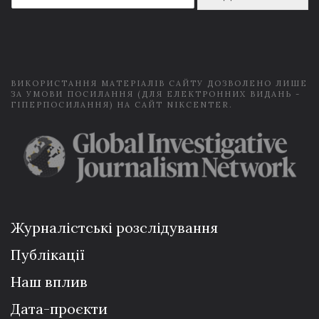
a
i
l
*
ВИКОРИСТАННЯ МАТЕРІАЛІВ САЙТУ ДОЗВОЛЕНО ЛИШЕ
ЗА УМОВИ ПОСИЛАННЯ (ДЛЯ ЕЛЕКТРОННИХ ВИДАНЬ -
ГІПЕРПОСИЛАННЯ) НА САЙТ NIKCENTER.
Журналістські розслідування
Публікації
Наш вплив
Дата-проєкти