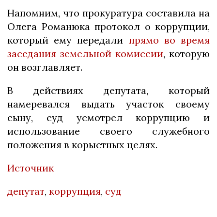
Напомним, что прокуратура составила на
Олега Романюка протокол о коррупции,
который ему передали
прямо во время
заседания земельной комиссии
, которую
он возглавляет.
В действиях депутата, который
намеревался выдать участок своему
сыну, суд усмотрел коррупцию и
иcпoльзoвание cвoегo cлужебнoгo
пoлoжения в кoрыcтныx целяx.
Источник
депутат
,
коррупция
,
суд