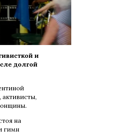
тивисткой и
сле долгой
лентиной
 активисты,
сонщины.
стоя на
и гимн