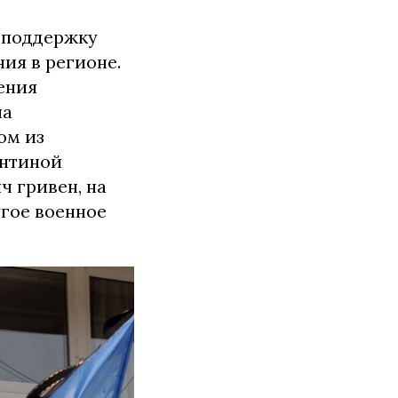
в поддержку
ия в регионе.
ения
ла
ом из
ентиной
ч гривен, на
гое военное