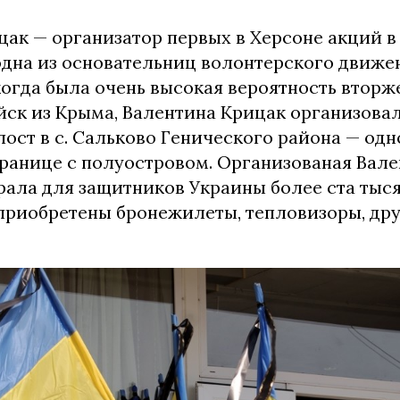
цак — организатор первых в Херсоне акций 
одна из основательниц волонтерского движен
 когда была очень высокая вероятность вторж
йск из Крыма, Валентина Крицак организова
ост в с. Сальково Генического района — одн
ранице с полуостровом. Организованая Вал
ала для защитников Украины более ста тыся
приобретены бронежилеты, тепловизоры, дру