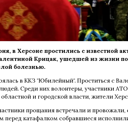
юня, в Херсоне простились с известной ак
алентиной Крицак, ушедшей из жизни по
елой болезнью.
оялась в ККЗ "Юбилейный". Проститься с Ва
людей. Среди них волонтеры, участники АТО,
 областной и городской власти, жители Хер
частники прощания встречали и провожали, 
тем перед катафалком собравшиеся исполнил